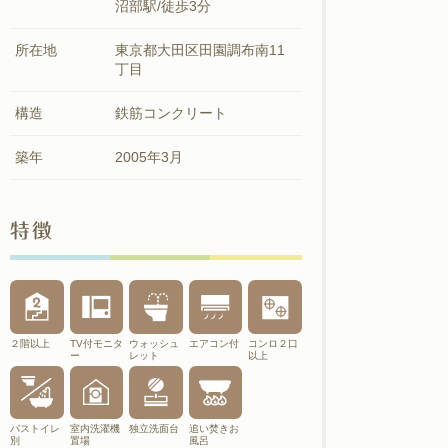
沼部駅/徒歩3分
所在地
東京都大田区田園調布南11
丁目
構造
鉄筋コンクリート
築年
2005年3月
特徴
２階以上
TV付モニタ
ウォッシュ
エアコン付
コンロ２口
ー
レット
以上
バストイレ
室内洗濯機
独立洗面台
追い焚きお
別
置場
風呂