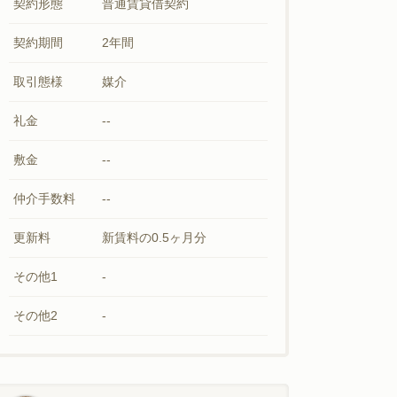
契約形態
普通賃貸借契約
契約期間
2年間
取引態様
媒介
礼金
--
敷金
--
仲介手数料
--
更新料
新賃料の0.5ヶ月分
その他1
-
その他2
-