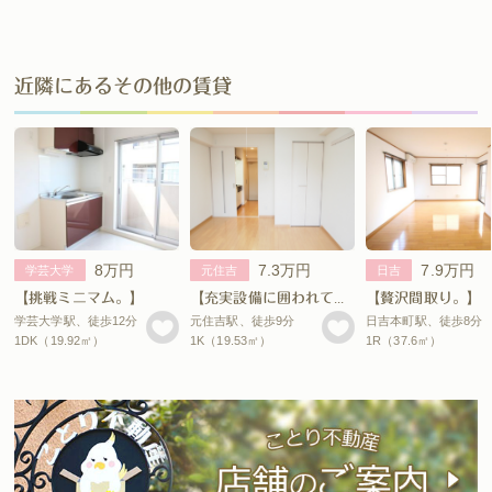
近隣にあるその他の賃貸
8万円
7.3万円
7.9万円
学芸大学
元住吉
日吉
【挑戦ミニマム。】
【充実設備に囲われてみても。】
【贅沢間取り。】
学芸大学駅、徒歩12分
元住吉駅、徒歩9分
日吉本町駅、徒歩8分
1DK（19.92㎡）
1K（19.53㎡）
1R（37.6㎡）