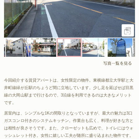
写真一覧を見る
今回紹介する賃貸アパートは、女性限定の物件。東横線都立大学駅と大
井町線緑が丘駅のちょうど間に立地しています。少し足を延ばせば目黒
線の大岡山駅まで行けるので、3沿線を利用できるのは大きなメリット
です。
居室内は、シンプルな1Kの間取りとなっていますが、最大の魅力は3口
ガスコンロ付きのシステムキッチン。作業台も広く、料理が好きな方と
は相性が良さそうです。また、クローゼットも広めで、トイレにはウォ
ッシュレット付き。女性に嬉しい工夫が随所に盛り込まれた物件です。