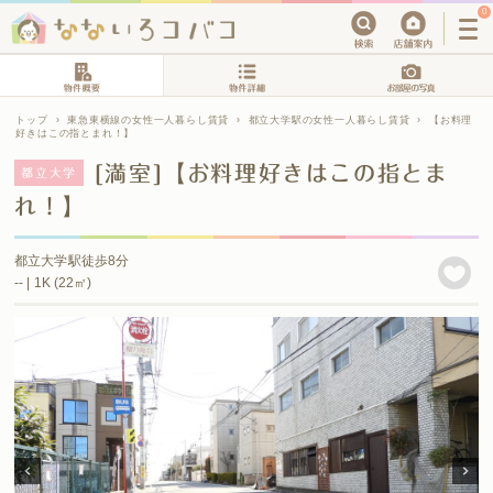
0
トップ
›
東急東横線の女性一人暮らし賃貸
›
都立大学駅の女性一人暮らし賃貸
›
【お料理
好きはこの指とまれ！】
[満室]【お料理好きはこの指とま
都立大学
れ！】
都立大学駅徒歩8分
-- | 1K (22㎡)