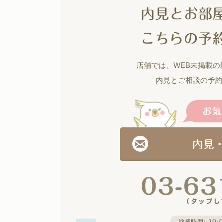
内見とお部
こちらの予
店舗では、WEB未掲載
内見とご相談の予
内見
営業時間: 10:0