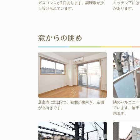
ガスコンロが1口あります。調理場が少
キッチン下には
し設けられています。
があります。
窓からの眺め
居室内に窓は2つ。右側が東向き、左側
隣のバルコニー
が北向きです。
ています。物干
来ます。