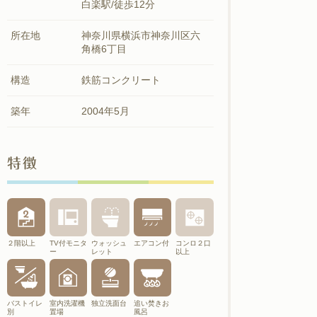
白楽駅/徒歩12分
所在地
神奈川県横浜市神奈川区六
角橋6丁目
構造
鉄筋コンクリート
築年
2004年5月
特徴
２階以上
TV付モニタ
ウォッシュ
エアコン付
コンロ２口
ー
レット
以上
バストイレ
室内洗濯機
独立洗面台
追い焚きお
別
置場
風呂