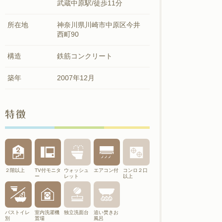
武蔵中原駅/徒歩11分
所在地
神奈川県川崎市中原区今井
西町90
構造
鉄筋コンクリート
築年
2007年12月
特徴
２階以上
TV付モニタ
ウォッシュ
エアコン付
コンロ２口
ー
レット
以上
バストイレ
室内洗濯機
独立洗面台
追い焚きお
別
置場
風呂