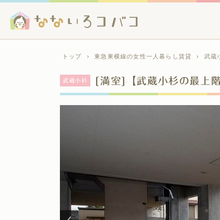
トップ
›
東急東横線の女性一人暮らし賃貸
›
武蔵
[満室]【武蔵小杉の最上
武蔵小杉