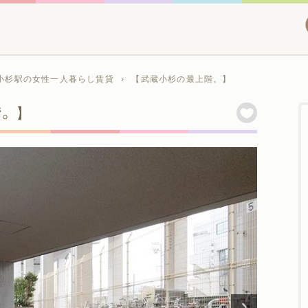
小杉駅の女性一人暮らし賃貸
›
【武蔵小杉の最上階。】
階。】