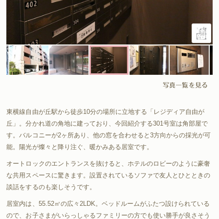
写真一覧を見る
東横線自由が丘駅から徒歩10分の場所に立地する「レジディア自由が
丘」。分かれ道の角地に建っており、今回紹介する301号室は角部屋で
す。バルコニーが2ヶ所あり、他の窓を合わせると3方向からの採光が可
能。陽光が燦々と降り注ぐ、暖かみある居室です。
オートロックのエントランスを抜けると、ホテルのロビーのように豪奢
な共用スペースに驚きます。設置されているソファで友人とひとときの
談話をするのも楽しそうです。
居室内は、55.52㎡の広々2LDK。ベッドルームがふたつ設けられている
ので、お子さまがいらっしゃるファミリーの方でも使い勝手が良さそう