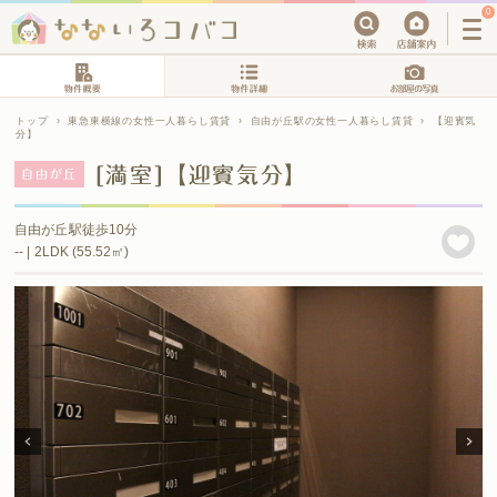
0
トップ
›
東急東横線の女性一人暮らし賃貸
›
自由が丘駅の女性一人暮らし賃貸
›
【迎賓気
分】
[満室]【迎賓気分】
自由が丘
自由が丘駅徒歩10分
-- | 2LDK (55.52㎡)