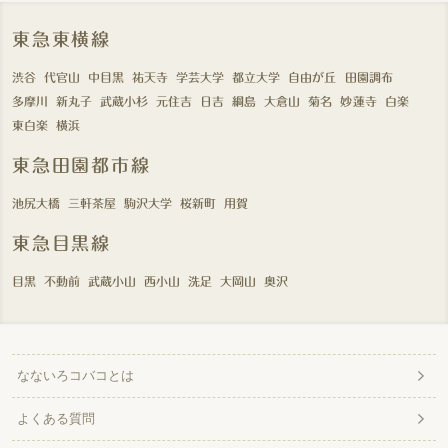
東急東横線
渋谷
代官山
中目黒
祐天寺
学芸大学
都立大学
自由が丘
田園調布
多摩川
新丸子
武蔵小杉
元住吉
日吉
綱島
大倉山
菊名
妙蓮寺
白楽
東白楽
横浜
東急田園都市線
池尻大橋
三軒茶屋
駒沢大学
桜新町
用賀
東急目黒線
目黒
不動前
武蔵小山
西小山
洗足
大岡山
奥沢
なないろコバコとは
よくある質問