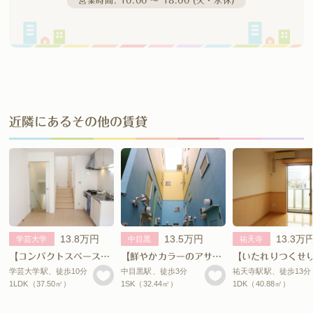
近隣にあるその他の賃貸
13.8万円
13.5万円
13.3万
学芸大学
中目黒
祐天寺
【コンパクトスペース三重奏。】
【鮮やかカラーのアサイラム】
学芸大学駅、徒歩10分
中目黒駅、徒歩3分
祐天寺駅駅、徒歩13分
1LDK（37.50㎡）
1SK（32.44㎡）
1DK（40.88㎡）