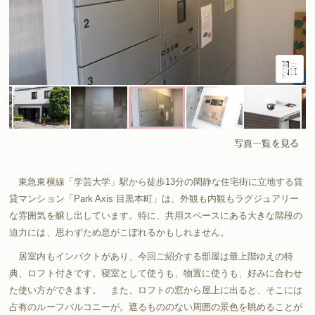
写真一覧を見る
東急東横線「学芸大学」駅から徒歩13分の閑静な住宅街に立地する賃
貸マンション「Park Axis 目黒本町」は、外観も内観もラグジュアリー
な雰囲気を醸し出しています。特に、共用スペースにある大きな階段の
迫力には、思わずため息がこぼれるかもしれません。
居室内もインパクトがあり、今回ご紹介する部屋は最上階ゆえの特
典、ロフト付きです。寝室として使うも、物置に使うも、好みに合わせ
た使い方ができます。 また、ロフトの窓から屋上に出ると、そこには
占有のルーフバルコニーが。遮るもののない周囲の景色を眺めることが