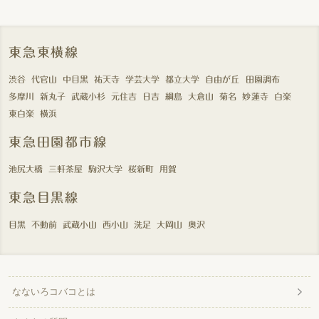
東急東横線
渋谷
代官山
中目黒
祐天寺
学芸大学
都立大学
自由が丘
田園調布
多摩川
新丸子
武蔵小杉
元住吉
日吉
綱島
大倉山
菊名
妙蓮寺
白楽
東白楽
横浜
東急田園都市線
池尻大橋
三軒茶屋
駒沢大学
桜新町
用賀
東急目黒線
目黒
不動前
武蔵小山
西小山
洗足
大岡山
奥沢
なないろコバコとは