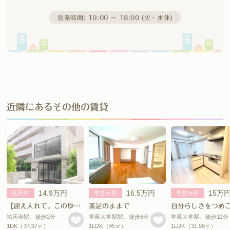
営業時間: 10:00 〜 18:00 (火・水休)
近隣にあるその他の賃貸
14.9万円
16.5万円
15万
祐天寺
学芸大学
学芸大学
【迎え入れて。このゆとりを。】
素足のままで
祐天寺駅、徒歩2分
学芸大学駅駅、徒歩6分
学芸大学駅、徒歩12分
1DK（37.97㎡）
1LDK（45㎡）
1LDK（31.98㎡）