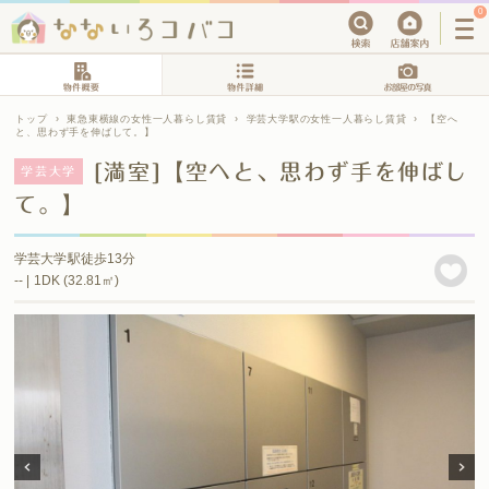
0
トップ
›
東急東横線の女性一人暮らし賃貸
›
学芸大学駅の女性一人暮らし賃貸
›
【空へ
と、思わず手を伸ばして。】
[満室]【空へと、思わず手を伸ばし
学芸大学
て。】
学芸大学駅徒歩13分
-- | 1DK (32.81㎡)