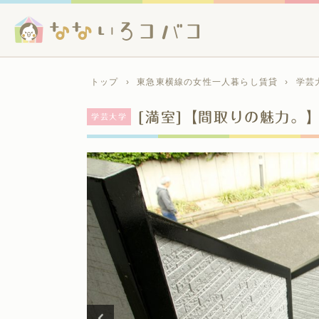
トップ
›
東急東横線の女性一人暮らし賃貸
›
学芸
[満室]【間取りの魅力。
学芸大学