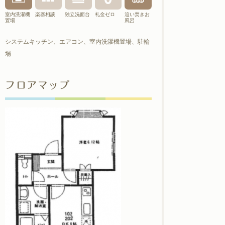
室内洗濯機
楽器相談
独立洗面台
礼金ゼロ
追い焚きお
置場
風呂
システムキッチン、エアコン、室内洗濯機置場、駐輪
場
フロアマップ