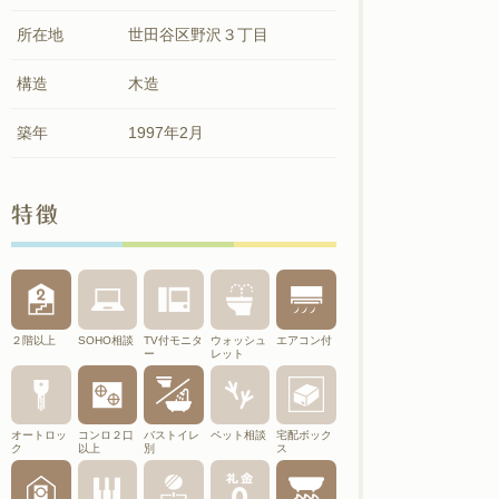
所在地
世田谷区野沢３丁目
構造
木造
築年
1997年2月
特徴
２階以上
SOHO相談
TV付モニタ
ウォッシュ
エアコン付
ー
レット
オートロッ
コンロ２口
バストイレ
ペット相談
宅配ボック
ク
以上
別
ス