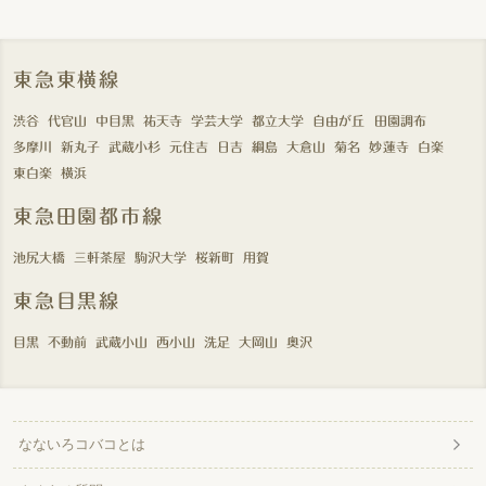
東急東横線
渋谷
代官山
中目黒
祐天寺
学芸大学
都立大学
自由が丘
田園調布
多摩川
新丸子
武蔵小杉
元住吉
日吉
綱島
大倉山
菊名
妙蓮寺
白楽
東白楽
横浜
東急田園都市線
池尻大橋
三軒茶屋
駒沢大学
桜新町
用賀
東急目黒線
目黒
不動前
武蔵小山
西小山
洗足
大岡山
奥沢
なないろコバコとは