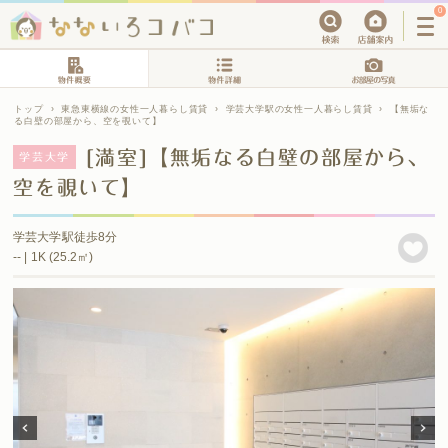
0
トップ
›
東急東横線の女性一人暮らし賃貸
›
学芸大学駅の女性一人暮らし賃貸
›
【無垢な
る白壁の部屋から、空を覗いて】
[満室]【無垢なる白壁の部屋から、
学芸大学
空を覗いて】
学芸大学駅徒歩8分
-- | 1K (25.2㎡)