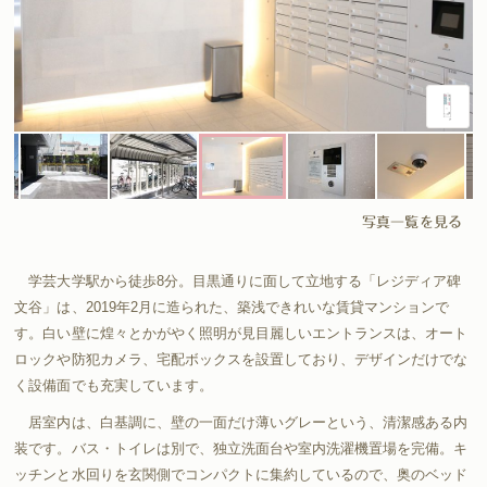
写真一覧を見る
学芸大学駅から徒歩8分。目黒通りに面して立地する「レジディア碑
文谷」は、2019年2月に造られた、築浅できれいな賃貸マンションで
す。白い壁に煌々とかがやく照明が見目麗しいエントランスは、オート
ロックや防犯カメラ、宅配ボックスを設置しており、デザインだけでな
く設備面でも充実しています。
居室内は、白基調に、壁の一面だけ薄いグレーという、清潔感ある内
装です。バス・トイレは別で、独立洗面台や室内洗濯機置場を完備。キ
ッチンと水回りを玄関側でコンパクトに集約しているので、奥のベッド