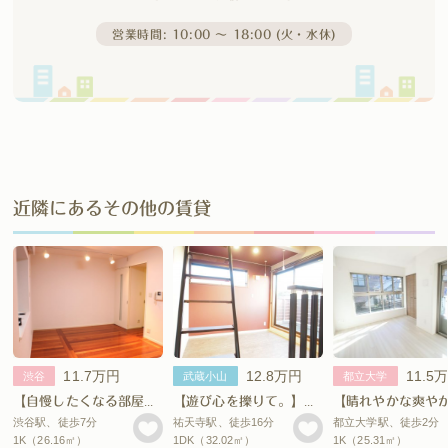
営業時間: 10:00 〜 18:00 (火・水休)
近隣にあるその他の賃貸
11.7万円
12.8万円
11.5
渋谷
武蔵小山
都立大学
【自慢したくなる部屋。】
【遊び心を擽りて。】 祐天寺賃貸
渋谷駅、徒歩7分
祐天寺駅、徒歩16分
都立大学駅、徒歩2分
1K（26.16㎡）
1DK（32.02㎡）
1K（25.31㎡）