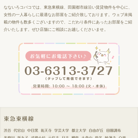
なないろコバコでは、東急東横線、田園都市線沿い賃貸物件を中心に、
女性の一人暮らしに最適なお部屋をご紹介致しております。ウェブ未掲
載の物件も数多くございますので、こだわり条件にあったお部屋をご紹
介いたします。ぜひ店舗にご相談にお越しくださいませ。
営業時間: 10:00 〜 18:00 (火・水休)
東急東横線
渋谷
代官山
中目黒
祐天寺
学芸大学
都立大学
自由が丘
田園調布
多摩川
新丸子
武蔵小杉
元住吉
日吉
綱島
大倉山
菊名
妙蓮寺
白楽