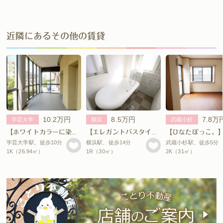
近隣にあるその他の賃貸
10.2万円
8.5万円
7.8万
学芸大学
横浜
武蔵小杉
【ホワイトカラーに染まってくれる？】
【エレガントバスタイム。】
【ひなたぼっこ。
学芸大学駅、徒歩10分
横浜駅、徒歩14分
武蔵小杉駅、徒歩5分
1K（26.94㎡）
1R（30㎡）
2K（31㎡）