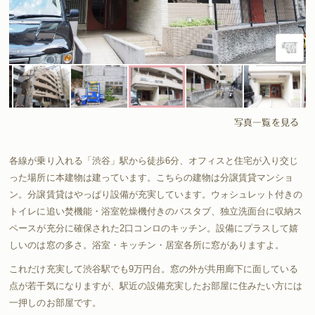
写真一覧を見る
各線が乗り入れる「渋谷」駅から徒歩6分、オフィスと住宅が入り交じ
った場所に本建物は建っています。こちらの建物は分譲賃貸マンショ
ン。分譲賃貸はやっぱり設備が充実しています。ウォシュレット付きの
トイレに追い焚機能・浴室乾燥機付きのバスタブ、独立洗面台に収納ス
ペースが充分に確保された2口コンロのキッチン。設備にプラスして嬉
しいのは窓の多さ。浴室・キッチン・居室各所に窓がありますよ。
これだけ充実して渋谷駅でも9万円台。窓の外が共用廊下に面している
点が若干気になりますが、駅近の設備充実したお部屋に住みたい方には
一押しのお部屋です。