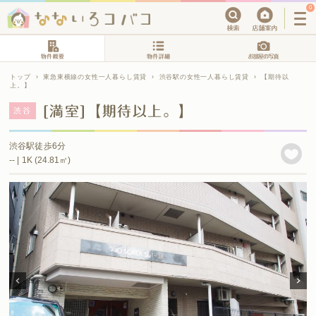
0
トップ
›
東急東横線の女性一人暮らし賃貸
›
渋谷駅の女性一人暮らし賃貸
›
【期待以
上。】
[満室]【期待以上。】
渋谷
渋谷駅徒歩6分
-- | 1K (24.81㎡)