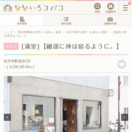
0
トップ
›
東急東横線の女性一人暮らし賃貸
›
祐天寺駅の女性一人暮らし賃貸
›
【細部に神
は宿るように。】
[満室]【細部に神は宿るように。】
祐天寺
祐天寺駅徒歩2分
-- | 1LDK (45.56㎡)