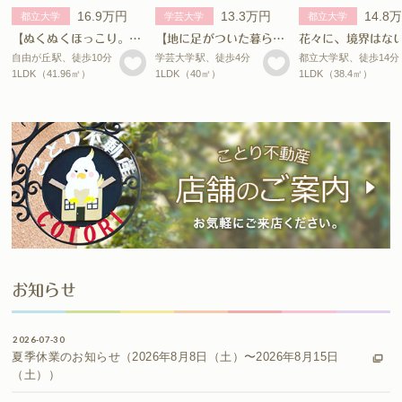
16.9万円
13.3万円
14.8
都立大学
学芸大学
都立大学
【ぬくぬくほっこり。】 自由が丘賃貸
【地に足がついた暮らしへの憧れ感。】 学芸大学賃貸
花々に、境界はな
自由が丘駅、徒歩10分
学芸大学駅、徒歩4分
都立大学駅、徒歩14分
1LDK（41.96㎡）
1LDK（40㎡）
1LDK（38.4㎡）
お知らせ
2026-07-30
夏季休業のお知らせ（2026年8月8日（土）〜2026年8月15日
（土））