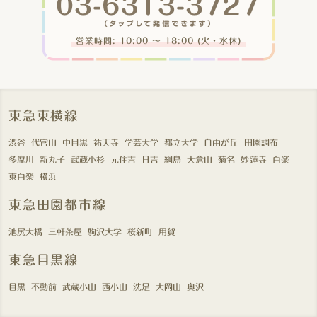
営業時間: 10:00 〜 18:00 (火・水休)
東急東横線
渋谷
代官山
中目黒
祐天寺
学芸大学
都立大学
自由が丘
田園調布
多摩川
新丸子
武蔵小杉
元住吉
日吉
綱島
大倉山
菊名
妙蓮寺
白楽
東白楽
横浜
東急田園都市線
池尻大橋
三軒茶屋
駒沢大学
桜新町
用賀
東急目黒線
目黒
不動前
武蔵小山
西小山
洗足
大岡山
奥沢