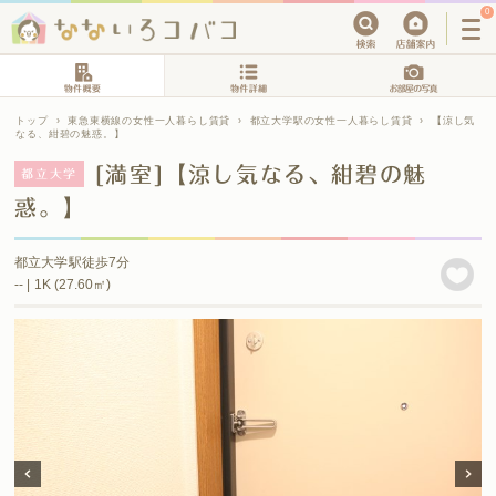
0
トップ
›
東急東横線の女性一人暮らし賃貸
›
都立大学駅の女性一人暮らし賃貸
›
【涼し気
なる、紺碧の魅惑。】
[満室]【涼し気なる、紺碧の魅
都立大学
惑。】
都立大学駅徒歩7分
-- | 1K (27.60㎡)