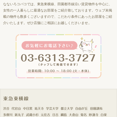
なないろコバコでは、東急東横線、田園都市線沿い賃貸物件を中心に、
女性の一人暮らしに最適なお部屋をご紹介致しております。ウェブ未掲
載の物件も数多くございますので、こだわり条件にあったお部屋をご紹
介いたします。ぜひ店舗にご相談にお越しくださいませ。
営業時間: 10:00 〜 18:00 (火・水休)
東急東横線
渋谷
代官山
中目黒
祐天寺
学芸大学
都立大学
自由が丘
田園調布
多摩川
新丸子
武蔵小杉
元住吉
日吉
綱島
大倉山
菊名
妙蓮寺
白楽