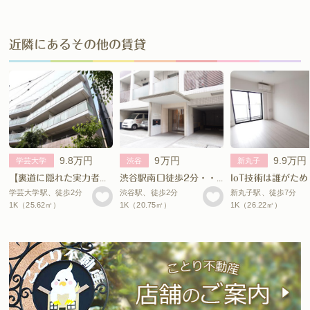
近隣にあるその他の賃貸
9.8万円
9万円
9.9万円
学芸大学
渋谷
新丸子
【裏道に隠れた実力者。】
渋谷駅南口徒歩2分・・？！
IoT技術は誰がため
学芸大学駅、徒歩2分
渋谷駅、徒歩2分
新丸子駅、徒歩7分
1K（25.62㎡）
1K（20.75㎡）
1K（26.22㎡）