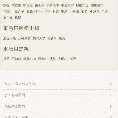
渋谷
代官山
中目黒
祐天寺
学芸大学
都立大学
自由が丘
田園調布
多摩川
新丸子
武蔵小杉
元住吉
日吉
綱島
大倉山
菊名
妙蓮寺
白楽
東白楽
横浜
東急田園都市線
池尻大橋
三軒茶屋
駒沢大学
桜新町
用賀
東急目黒線
目黒
不動前
武蔵小山
西小山
洗足
大岡山
奥沢
なないろコバコとは
よくある質問
来店のご案内
お部屋のご提案