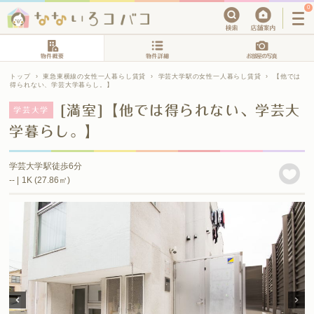
0
トップ
›
東急東横線の女性一人暮らし賃貸
›
学芸大学駅の女性一人暮らし賃貸
›
【他では
得られない、学芸大学暮らし。】
[満室]【他では得られない、学芸大
学芸大学
学暮らし。】
学芸大学駅徒歩6分
-- | 1K (27.86㎡)