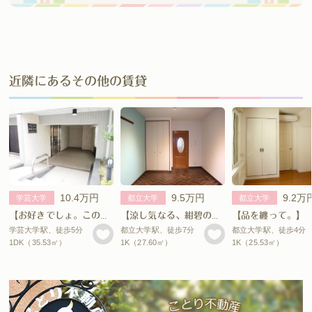
近隣にあるその他の賃貸
10.4万円
9.5万円
9.2万
学芸大学
都立大学
都立大学
【お好きでしょ。この街と上向く私と。】
【涼し気なる、紺碧の魅惑。】
学芸大学駅、徒歩5分
都立大学駅、徒歩7分
都立大学駅、徒歩4分
1DK（35.53㎡）
1K（27.60㎡）
1K（25.53㎡）