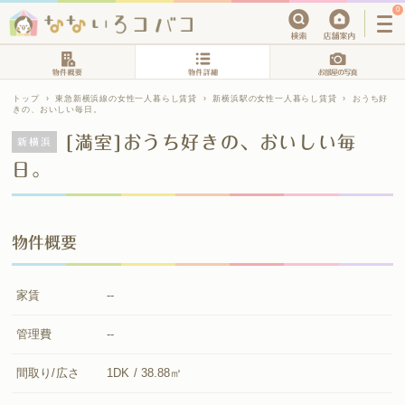
0
トップ
›
東急新横浜線の女性一人暮らし賃貸
›
新横浜駅の女性一人暮らし賃貸
›
おうち好
きの、おいしい毎日。
[満室]おうち好きの、おいしい毎
新横浜
日。
物件概要
家賃
--
管理費
--
間取り/広さ
1DK / 38.88㎡