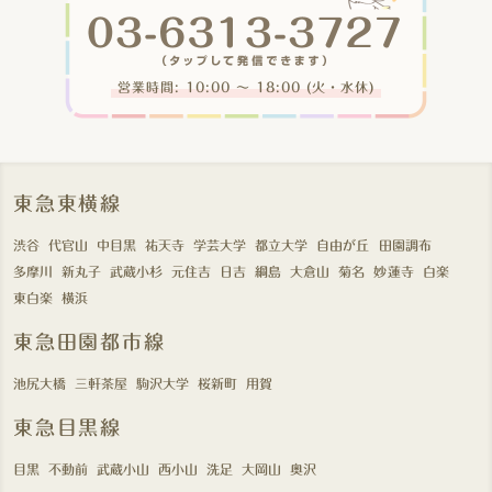
営業時間: 10:00 〜 18:00 (火・水休)
東急東横線
渋谷
代官山
中目黒
祐天寺
学芸大学
都立大学
自由が丘
田園調布
多摩川
新丸子
武蔵小杉
元住吉
日吉
綱島
大倉山
菊名
妙蓮寺
白楽
東白楽
横浜
東急田園都市線
池尻大橋
三軒茶屋
駒沢大学
桜新町
用賀
東急目黒線
目黒
不動前
武蔵小山
西小山
洗足
大岡山
奥沢