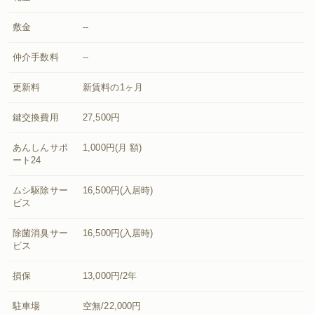
敷金
--
仲介手数料
--
更新料
新賃料の1ヶ月
鍵交換費用
27,500円
あんしんサポ
1,000円(月 額)
ート24
ムシ駆除サー
16,500円(入居時)
ビス
除菌消臭サー
16,500円(入居時)
ビス
損保
13,000円/2年
駐車場
空無/22,000円