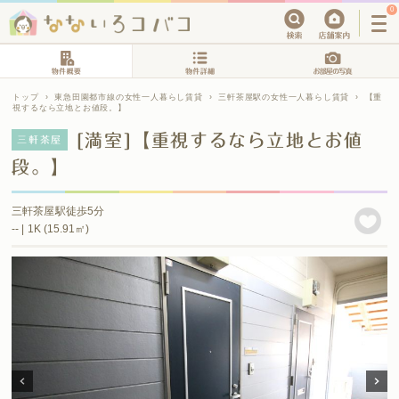
0
トップ
›
東急田園都市線の女性一人暮らし賃貸
›
三軒茶屋駅の女性一人暮らし賃貸
›
【重
視するなら立地とお値段。】
[満室]【重視するなら立地とお値
三軒茶屋
段。】
三軒茶屋駅徒歩5分
-- | 1K (15.91㎡)