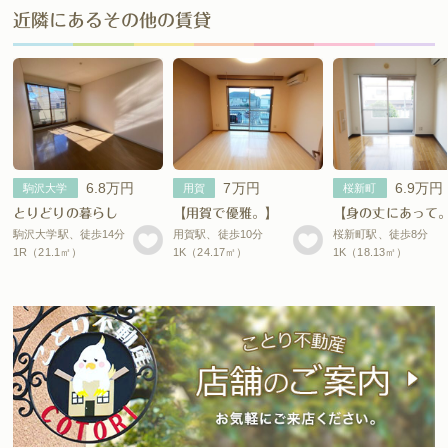
近隣にあるその他の賃貸
6.8万円
7万円
6.9万円
駒沢大学
用賀
桜新町
とりどりの暮らし
【用賀で優雅。】
【身の丈にあって
駒沢⼤学駅、徒歩14分
用賀駅、徒歩10分
桜新町駅、徒歩8分
1R（21.1㎡）
1K（24.17㎡）
1K（18.13㎡）