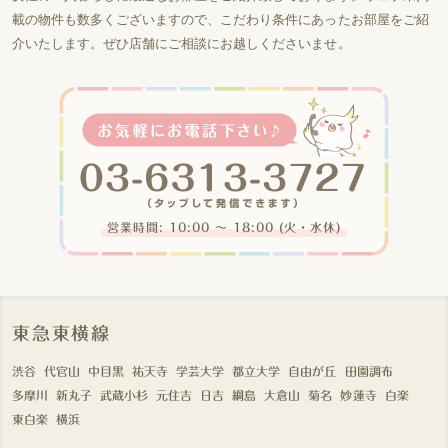
載の物件も数多くございますので、こだわり条件にあったお部屋をご紹
介いたします。ぜひ店舗にご相談にお越しくださいませ。
営業時間: 10:00 〜 18:00 (火・水休)
東急東横線
渋谷
代官山
中目黒
祐天寺
学芸大学
都立大学
自由が丘
田園調布
多摩川
新丸子
武蔵小杉
元住吉
日吉
綱島
大倉山
菊名
妙蓮寺
白楽
東白楽
横浜