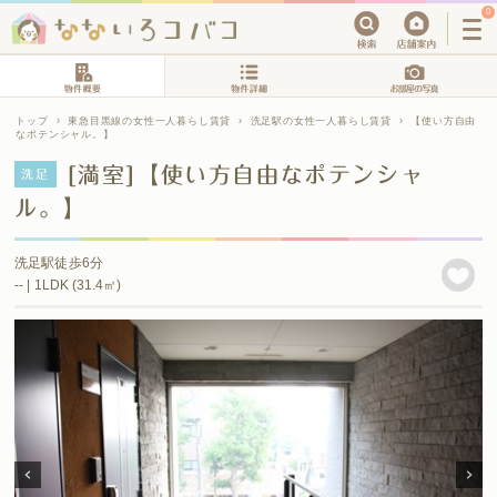
0
トップ
›
東急目黒線の女性一人暮らし賃貸
›
洗足駅の女性一人暮らし賃貸
›
【使い方自由
なポテンシャル。】
[満室]【使い方自由なポテンシャ
洗足
ル。】
洗足駅徒歩6分
-- | 1LDK (31.4㎡)