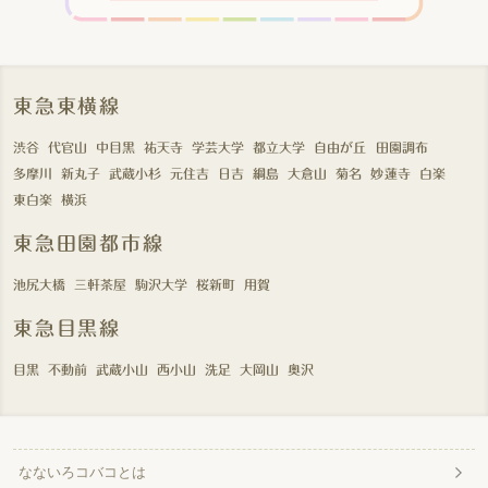
東急東横線
渋谷
代官山
中目黒
祐天寺
学芸大学
都立大学
自由が丘
田園調布
多摩川
新丸子
武蔵小杉
元住吉
日吉
綱島
大倉山
菊名
妙蓮寺
白楽
東白楽
横浜
東急田園都市線
池尻大橋
三軒茶屋
駒沢大学
桜新町
用賀
東急目黒線
目黒
不動前
武蔵小山
西小山
洗足
大岡山
奥沢
なないろコバコとは