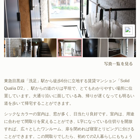
写真一覧を見る
東急目黒線「洗足」駅から徒歩6分に立地する賃貸マンション「Solid
Qualia D'2」、駅からの道のりは平坦で、とてもわかりやすい場所に位
置しています。大通り沿いに面している為、帰りが遅くなっても明るい
道を歩いて帰宅することができます。
シックなカラーの室内は、窓が多く、日当たり良好です。室内は、用途
に合わせて間取りを変えることができ、L字になっている仕切りを開放
すれば、広々としたワンルーム、扉を閉めれば寝室とリビングに分ける
ことができます。この間取りでしたら、初めての2人暮らしにもちょう