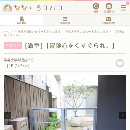
0
トップ
›
東急東横線の女性一人暮らし賃貸
›
学芸大学駅の女性一人暮らし賃貸
›
【冒険心
をくすぐられ。】
[満室]【冒険心をくすぐられ。】
学芸大学
学芸大学駅徒歩5分
-- | 1R (24.64㎡)