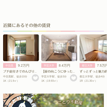
近隣にあるその他の賃貸
9.2万円
8.4万円
7.5万
中目黒
学芸大学
都立大学
プチ庭付きでのんびり家庭菜園。
【扉の向こうにゆったりマイルーム】
ずっとずっと魅力
中目黒駅、徒歩10分
学芸大学駅、徒歩3分
都立大学駅、徒歩4分
1K（21.9㎡）
1K（19.93㎡）
1R（21.30㎡）