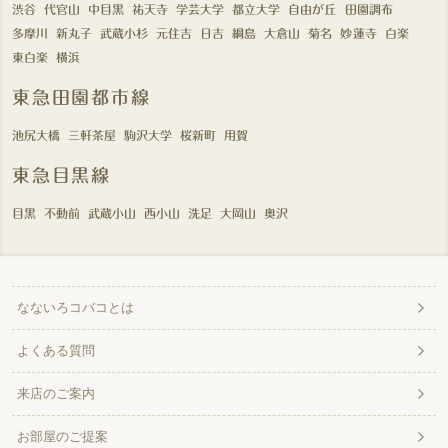
渋谷
代官山
中目黒
祐天寺
学芸大学
都立大学
自由が丘
田園調布
多摩川
新丸子
武蔵小杉
元住吉
日吉
綱島
大倉山
菊名
妙蓮寺
白楽
東白楽
横浜
東急田園都市線
池尻大橋
三軒茶屋
駒沢大学
桜新町
用賀
東急目黒線
目黒
不動前
武蔵小山
西小山
洗足
大岡山
奥沢
なないろコバコとは
よくある質問
来店のご案内
お部屋のご提案