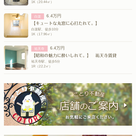
1K（20.44㎡）
6.4万円
白楽
【キュートな丸窓に心打たれて。】
白楽駅、徒歩10分
1K（17.96㎡）
6.4万円
祐天寺
【昭和の魅力に酔いしれて。】 祐天寺賃貸
祐天寺駅、徒歩5分
1R（22.2㎡）