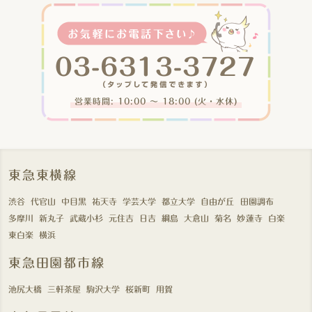
営業時間: 10:00 〜 18:00 (火・水休)
東急東横線
渋谷
代官山
中目黒
祐天寺
学芸大学
都立大学
自由が丘
田園調布
多摩川
新丸子
武蔵小杉
元住吉
日吉
綱島
大倉山
菊名
妙蓮寺
白楽
東白楽
横浜
東急田園都市線
池尻大橋
三軒茶屋
駒沢大学
桜新町
用賀