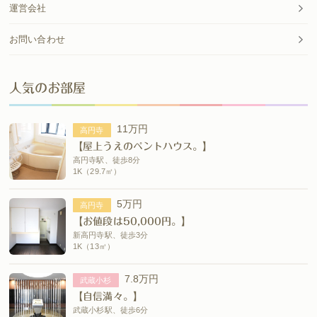
運営会社
お問い合わせ
人気のお部屋
11万円
高円寺
【屋上うえのペントハウス。】
高円寺駅、徒歩8分
1K（29.7㎡）
5万円
高円寺
【お値段は50,000円。】
新高円寺駅、徒歩3分
1K（13㎡）
7.8万円
武蔵小杉
【自信満々。】
武蔵小杉駅、徒歩6分