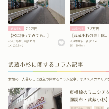
7.2万円
7.2万円
武蔵小杉
武蔵小杉
【水に拘ってみても。】
【武蔵小杉の最上階。
武蔵小杉駅、徒歩11分
武蔵中原駅、徒歩11分
1K（20.5㎡）
1K（20.5㎡）
武蔵小杉に関するコラム記事
女性の一人暮らしに役立つ関するコラム記事。オススメのエリア
東横線のミニシア
園調布・武蔵小杉
2
地域の暮らし情報
中目黒