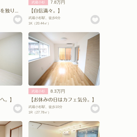
7.8万円
武蔵小杉
【開発すすむ武蔵小杉を独り占め。】
【自信満々。】
武蔵小杉駅、徒歩6分
1K（20.44㎡）
8.3万円
武蔵小杉
へ。】
【お休みの日はカフェ気分。】
武蔵小杉駅、徒歩10分
1R（27.78㎡）