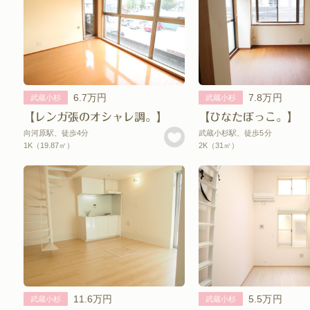
6.7万円
7.8万円
武蔵小杉
武蔵小杉
【レンガ張のオシャレ調。】
【ひなたぼっこ。】
向河原駅、徒歩4分
武蔵小杉駅、徒歩5分
1K（19.87㎡）
2K（31㎡）
11.6万円
5.5万円
武蔵小杉
武蔵小杉