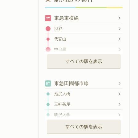
東急東横線
渋谷
代官山
中目黒
祐天寺
すべての駅を表示
学芸大学
都立大学
東急田園都市線
自由が丘
池尻大橋
田園調布
三軒茶屋
多摩川
駒沢大学
新丸子
桜新町
すべての駅を表示
武蔵小杉
用賀