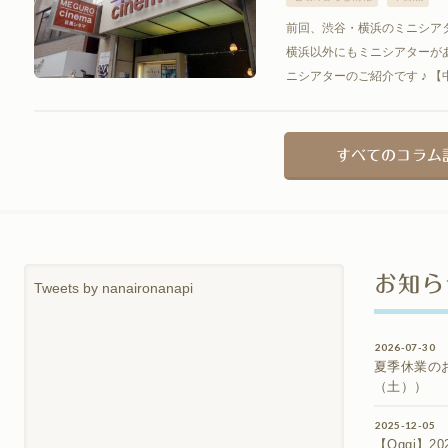
前回、渋谷・横浜のミニシア
横浜以外にもミニシアターが
ニシアターのご紹介です ♪ 【
すべてのコラム
お知ら
Tweets by nanaironanapi
2026-07-30
夏季休業のお
（土））
2025-12-05
【Oggi】