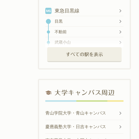
元住吉
東急目黒線
日吉
目黒
綱島
不動前
大倉山
武蔵小山
菊名
西小山
すべての駅を表示
妙蓮寺
洗足
白楽
大岡山
東白楽
奥沢
横浜
大学キャンパス周辺
青山学院大学・青山キャンパス
慶應義塾大学・日吉キャンパス