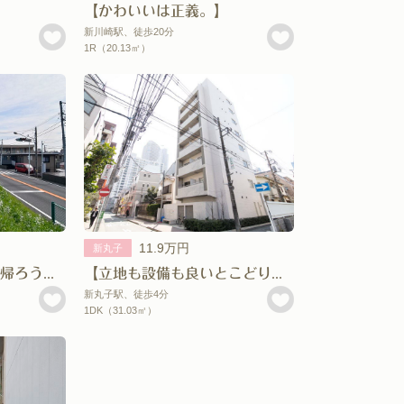
【かわいいは正義。】
新川崎駅、徒歩20分
1R（20.13㎡）
11.9万円
新丸子
【多摩川沿いを歩いて帰ろう。】
【立地も設備も良いとこどり。】
新丸子駅、徒歩4分
1DK（31.03㎡）