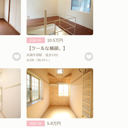
10.5万円
武蔵小杉
【クールな横顔。】
武蔵中原駅、徒歩13分
2LDK（36.47㎡）
5.8万円
武蔵小杉