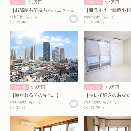
7.3万円
9.4万円
新丸子
武蔵小杉
【お部屋も気持ちもおニューにリニューアル。】
新丸子駅、徒歩3分
武蔵小杉駅、徒歩6分
1K（21.16㎡）
1K（23.69㎡）
9.9万円
7.9万円
武蔵小杉
武蔵小杉
【導かれるその先へ。】
【キレイ好きのあなた
武蔵小杉駅、徒歩6分
武蔵小杉駅、徒歩10分
1K（23㎡）
1K（21.73㎡）