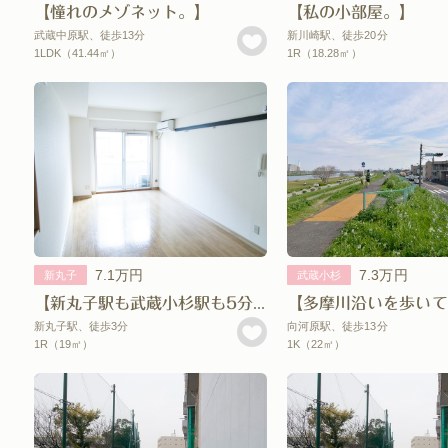
【憧れのメゾネット。】
【私の小部屋。】
武蔵中原駅、徒歩13分
新川崎駅、徒歩20分
1LDK（41.44㎡）
1R（18.28㎡）
7.1万円
7.3万円
新丸子
武蔵小杉
【新丸子駅も武蔵小杉駅も5分圏内。】
新丸子駅、徒歩3分
向河原駅、徒歩13分
1R（19㎡）
1K（22㎡）