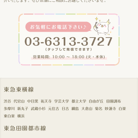
介いたします。ぜひ店舗にご相談にお越しくださいませ。
営業時間: 10:00 〜 18:00 (火・水休)
東急東横線
渋谷
代官山
中目黒
祐天寺
学芸大学
都立大学
自由が丘
田園調布
多摩川
新丸子
武蔵小杉
元住吉
日吉
綱島
大倉山
菊名
妙蓮寺
白楽
東白楽
横浜
東急田園都市線