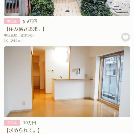
9.9万円
中目黒
【住み易さ追求。】
中目黒駅、徒歩14分
1K（24.1㎡）
10万円
中目黒
【求められて。】