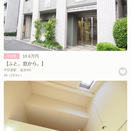
10.6万円
中目黒
【ふと。窓から。】
中目黒駅、徒歩9分
1K（25.5㎡）