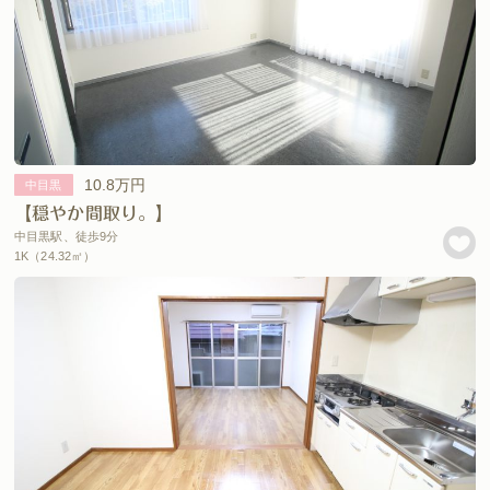
10.8万円
中目黒
【穏やか間取り。】
中目黒駅、徒歩9分
1K（24.32㎡）