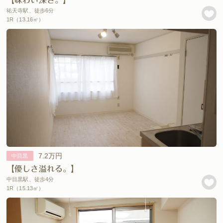
祐天寺駅、徒歩6分
1R（13.16㎡）
7.2万円
中目黒
【優しさ溢れる。】
中目黒駅、徒歩4分
1R（15.13㎡）