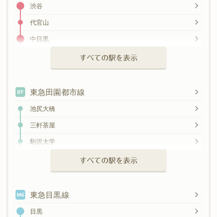
渋谷
代官山
中目黒
祐天寺
すべての駅を表示
学芸大学
都立大学
東急田園都市線
自由が丘
池尻大橋
田園調布
三軒茶屋
多摩川
駒沢大学
新丸子
桜新町
すべての駅を表示
武蔵小杉
用賀
元住吉
東急目黒線
日吉
目黒