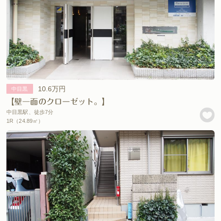
10.6万円
中目黒
【壁一面のクローゼット。】
中目黒駅、徒歩7分
1R（24.89㎡）