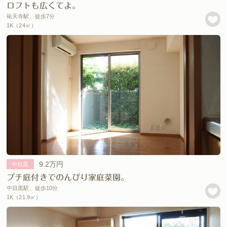
ロフトも広くてよ。
祐天寺駅、徒歩7分
1K（24㎡）
9.2万円
中目黒
プチ庭付きでのんびり家庭菜園。
中目黒駅、徒歩10分
1K（21.9㎡）