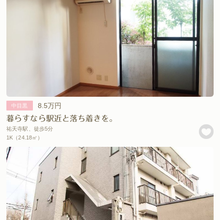
8.5万円
中目黒
暮らすなら駅近と落ち着きを。
祐天寺駅、徒歩5分
1K（24.18㎡）