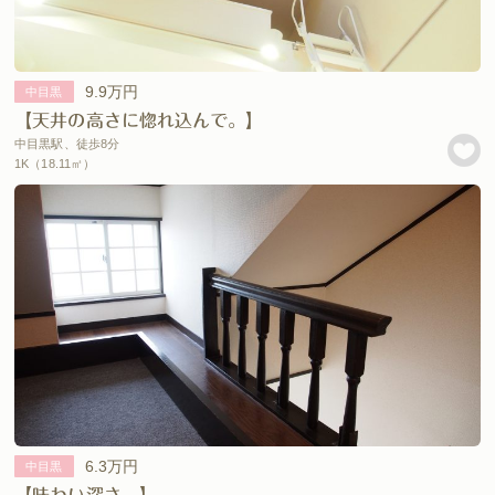
9.9万円
中目黒
【天井の高さに惚れ込んで。】
中目黒駅、徒歩8分
1K（18.11㎡）
6.3万円
中目黒
【味わい深さ。】