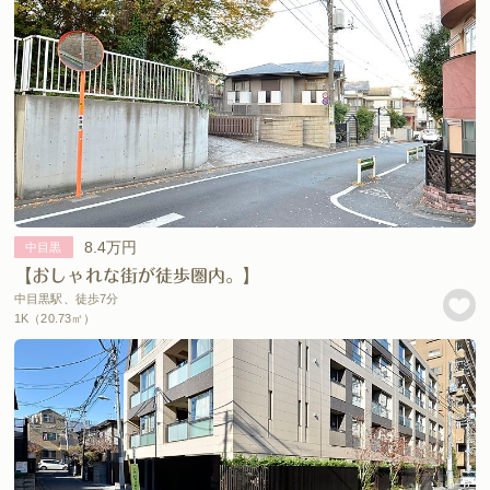
8.4万円
中目黒
【おしゃれな街が徒歩圏内。】
中目黒駅、徒歩7分
1K（20.73㎡）