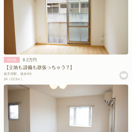
8.2万円
中目黒
【立地も設備も欲張っちゃう？】
祐天寺駅、徒歩4分
1K（22.5㎡）