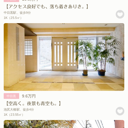
【アクセス良好でも、落ち着きありき。】
中目黒駅、徒歩9分
1K（25.5㎡）
9.6万円
中目黒
【空高く。夜景も青空も。】
池尻大橋駅、徒歩4分
1K（23.55㎡）