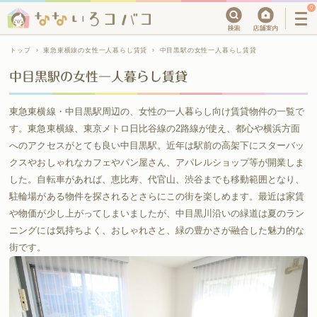
0
トップ
›
東急東横線の女性一人暮らし賃貸
›
中目黒駅の女性一人暮らし賃貸
中目黒駅の女性一人暮らし賃貸
東急東横線・中目黒駅周辺の、女性の一人暮らし向け賃貸物件の一覧で
す。東急東横線、東京メトロ日比谷線の2路線が使え、都心や横浜方面
へのアクセスがとても良い中目黒駅。近年は駅前の高架下にスターバッ
クスやおしゃれなカフェやパン屋さん、アパレルショップ等が開業しま
した。自転車があれば、恵比寿、代官山、渋谷までも移動範囲となり、
駐輪場がある物件を探されるとさらにこの街を楽しめます。最近は家賃
や物価が少し上がってしまいましたが、中目黒川沿いの緑道は夏のラン
ニングには気持ちよく、おしゃれさと、緑の豊かさが融合した魅力的な
街です。