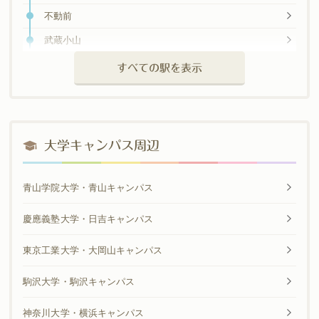
綱島
不動前
大倉山
武蔵小山
菊名
西小山
すべての駅を表示
妙蓮寺
洗足
白楽
大岡山
東白楽
奥沢
大学キャンパス周辺
横浜
青山学院大学・青山キャンパス
慶應義塾大学・日吉キャンパス
東京工業大学・大岡山キャンパス
駒沢大学・駒沢キャンパス
神奈川大学・横浜キャンパス