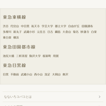
東急東横線
渋谷
代官山
中目黒
祐天寺
学芸大学
都立大学
自由が丘
田園調布
多摩川
新丸子
武蔵小杉
元住吉
日吉
綱島
大倉山
菊名
妙蓮寺
白楽
東白楽
横浜
東急田園都市線
池尻大橋
三軒茶屋
駒沢大学
桜新町
用賀
東急目黒線
目黒
不動前
武蔵小山
西小山
洗足
大岡山
奥沢
なないろコバコとは