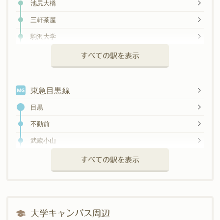
池尻大橋
田園調布
三軒茶屋
多摩川
駒沢大学
新丸子
桜新町
すべての駅を表示
武蔵小杉
用賀
元住吉
東急目黒線
日吉
目黒
綱島
不動前
大倉山
武蔵小山
菊名
西小山
すべての駅を表示
妙蓮寺
洗足
白楽
大岡山
東白楽
奥沢
大学キャンパス周辺
横浜