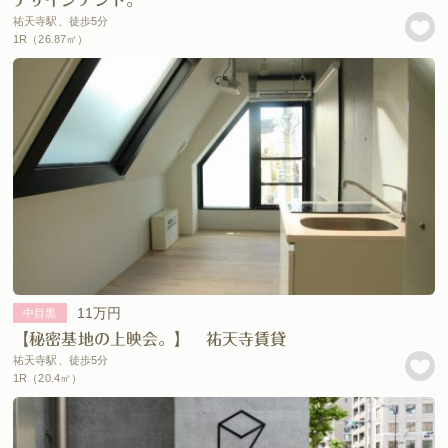
祐天寺駅、徒歩5分
1R（26.87㎡）
11万円
中目黒
【秘密基地の上映会。】 祐天寺賃貸
祐天寺駅、徒歩5分
1R（20.4㎡）