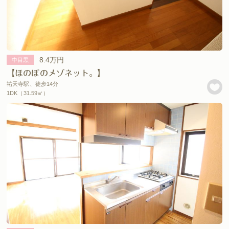
8.4万円
中目黒
【ほのぼのメゾネット。】
祐天寺駅、徒歩14分
1DK（31.59㎡）