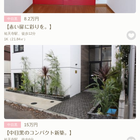
8.2万円
中目黒
【赤い扉に彩りを。】
祐天寺駅、徒歩12分
1K（21.84㎡）
15万円
中目黒
【中目黒のコンパクト新築。】
祐天寺駅、徒歩6分