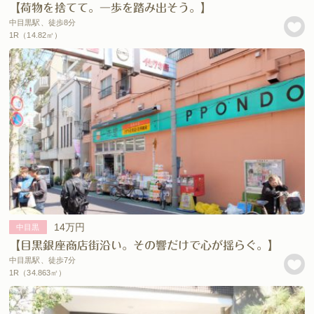
【荷物を捨てて。一歩を踏み出そう。】
中目黒駅、徒歩8分
1R（14.82㎡）
14万円
中目黒
【目黒銀座商店街沿い。その響だけで心が揺らぐ。】
中目黒駅、徒歩7分
1R（34.863㎡）