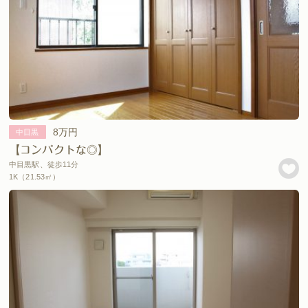
8万円
中目黒
【コンパクトな◎】
中目黒駅、徒歩11分
1K（21.53㎡）