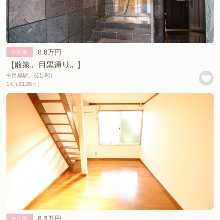
8.8万円
中目黒
【散策。目黒通り。】
中目黒駅、徒歩9分
1K（21.35㎡）
8.3万円
中目黒