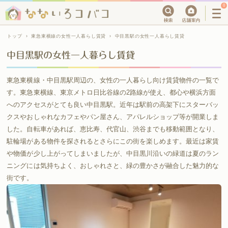
0
トップ
›
東急東横線の女性一人暮らし賃貸
›
中目黒駅の女性一人暮らし賃貸
中目黒駅の女性一人暮らし賃貸
東急東横線・中目黒駅周辺の、女性の一人暮らし向け賃貸物件の一覧で
す。東急東横線、東京メトロ日比谷線の2路線が使え、都心や横浜方面
へのアクセスがとても良い中目黒駅。近年は駅前の高架下にスターバッ
クスやおしゃれなカフェやパン屋さん、アパレルショップ等が開業しま
した。自転車があれば、恵比寿、代官山、渋谷までも移動範囲となり、
駐輪場がある物件を探されるとさらにこの街を楽しめます。最近は家賃
や物価が少し上がってしまいましたが、中目黒川沿いの緑道は夏のラン
ニングには気持ちよく、おしゃれさと、緑の豊かさが融合した魅力的な
街です。