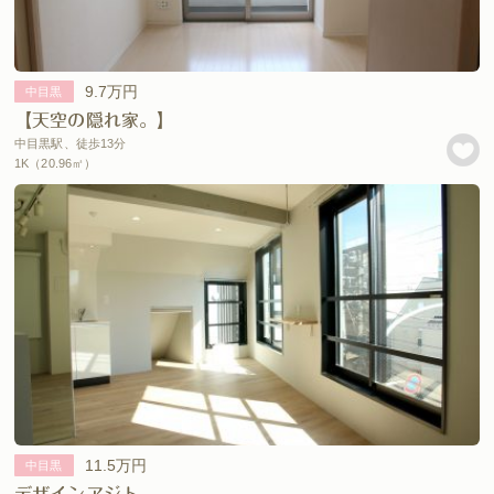
9.7万円
中目黒
【天空の隠れ家。】
中目黒駅、徒歩13分
1K（20.96㎡）
11.5万円
中目黒
デザインアジト。