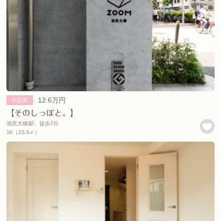
12.6万円
中目黒
【そのしっぽと。】
池尻大橋駅、徒歩7分
1K（25.5㎡）