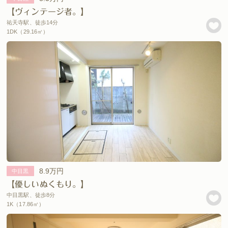
【ヴィンテージ者。】
祐天寺駅、徒歩14分
1DK（29.16㎡）
8.9万円
中目黒
【優しいぬくもり。】
中目黒駅、徒歩8分
1K（17.86㎡）