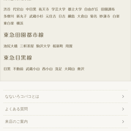
渋谷
代官山
中目黒
祐天寺
学芸大学
都立大学
自由が丘
田園調布
多摩川
新丸子
武蔵小杉
元住吉
日吉
綱島
大倉山
菊名
妙蓮寺
白楽
東白楽
横浜
東急田園都市線
池尻大橋
三軒茶屋
駒沢大学
桜新町
用賀
東急目黒線
目黒
不動前
武蔵小山
西小山
洗足
大岡山
奥沢
なないろコバコとは
よくある質問
来店のご案内