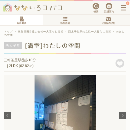
0
トップ
›
東急世田谷線の女性一人暮らし賃貸
›
西太子堂駅の女性一人暮らし賃貸
›
わたし
の空間
[満室]わたしの空間
西太子堂
三軒茶屋駅徒歩10分
-- | 2LDK (62.82㎡)