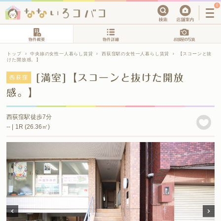
0
トップ
›
中央線の女性一人暮らし賃貸
›
西荻窪駅の女性一人暮らし賃貸
›
【スコーンと抜
けた開放感。】
[満室]【スコーンと抜けた開放
西荻窪
感。】
西荻窪駅徒歩7分
-- | 1R (26.36㎡)