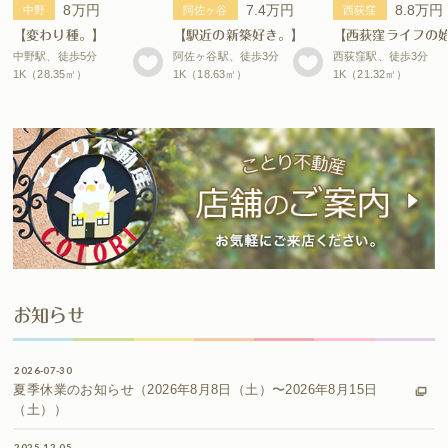
8万円
7.4万円
8.8万円
中野
阿佐ヶ谷
西荻窪
【変わり種。】
【駅近の新築好き。】
中野駅、徒歩5分
阿佐ヶ谷駅、徒歩3分
西荻窪駅、徒歩3分
1K（28.35㎡）
1K（18.63㎡）
1K（21.32㎡）
お知らせ
2026-07-30
夏季休業のお知らせ（2026年8月8日（土）〜2026年8月15日
（土））
2025-12-05