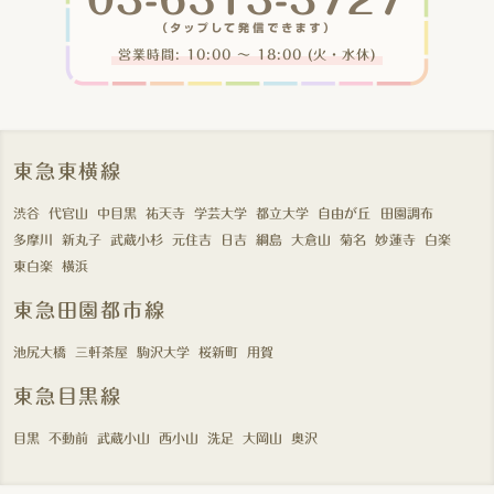
営業時間: 10:00 〜 18:00 (火・水休)
東急東横線
渋谷
代官山
中目黒
祐天寺
学芸大学
都立大学
自由が丘
田園調布
多摩川
新丸子
武蔵小杉
元住吉
日吉
綱島
大倉山
菊名
妙蓮寺
白楽
東白楽
横浜
東急田園都市線
池尻大橋
三軒茶屋
駒沢大学
桜新町
用賀
東急目黒線
目黒
不動前
武蔵小山
西小山
洗足
大岡山
奥沢