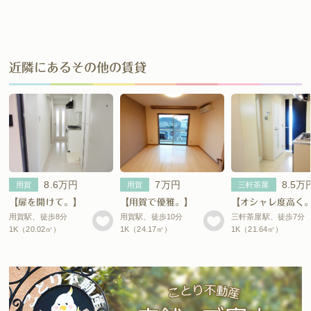
近隣にあるその他の賃貸
8.6万円
7万円
8.5万
用賀
用賀
三軒茶屋
【扉を開けて。】
【用賀で優雅。】
【オシャレ度高く
用賀駅、徒歩8分
用賀駅、徒歩10分
三軒茶屋駅、徒歩7分
1K（20.02㎡）
1K（24.17㎡）
1K（21.64㎡）