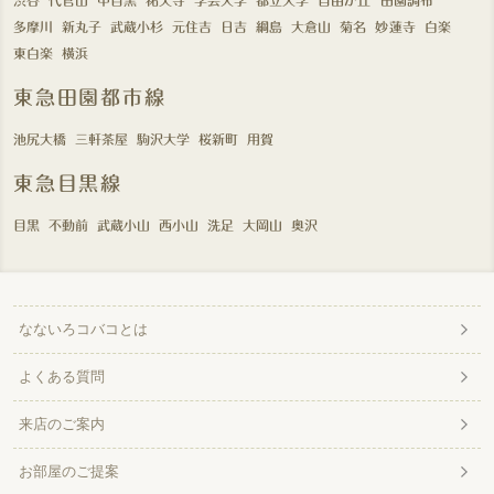
渋谷
代官山
中目黒
祐天寺
学芸大学
都立大学
自由が丘
田園調布
多摩川
新丸子
武蔵小杉
元住吉
日吉
綱島
大倉山
菊名
妙蓮寺
白楽
東白楽
横浜
東急田園都市線
池尻大橋
三軒茶屋
駒沢大学
桜新町
用賀
東急目黒線
目黒
不動前
武蔵小山
西小山
洗足
大岡山
奥沢
なないろコバコとは
よくある質問
来店のご案内
お部屋のご提案