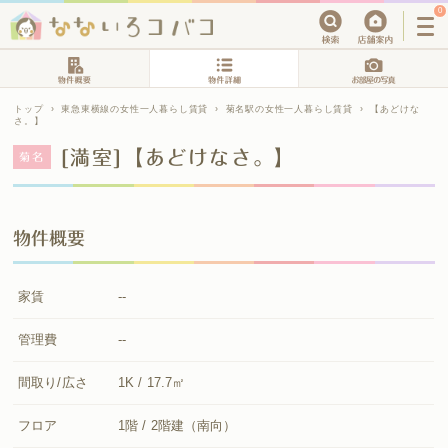
0
トップ
›
東急東横線の女性一人暮らし賃貸
›
菊名駅の女性一人暮らし賃貸
›
【あどけな
さ。】
[満室]【あどけなさ。】
菊名
物件概要
家賃
--
管理費
--
間取り/広さ
1K / 17.7㎡
フロア
1階 / 2階建（南向）