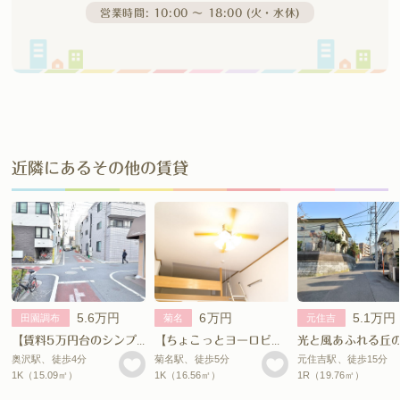
営業時間: 10:00 〜 18:00 (火・水休)
近隣にあるその他の賃貸
5.6万円
6万円
5.1万円
田園調布
菊名
元住吉
【賃料5万円台のシンプル空間。】
【ちょこっとヨーロピアン。】
奥沢駅、徒歩4分
菊名駅、徒歩5分
元住吉駅、徒歩15分
1K（15.09㎡）
1K（16.56㎡）
1R（19.76㎡）