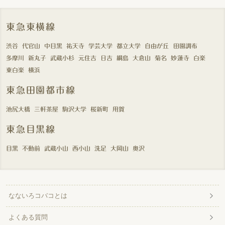
東急東横線
渋谷
代官山
中目黒
祐天寺
学芸大学
都立大学
自由が丘
田園調布
多摩川
新丸子
武蔵小杉
元住吉
日吉
綱島
大倉山
菊名
妙蓮寺
白楽
東白楽
横浜
東急田園都市線
池尻大橋
三軒茶屋
駒沢大学
桜新町
用賀
東急目黒線
目黒
不動前
武蔵小山
西小山
洗足
大岡山
奥沢
なないろコバコとは
よくある質問