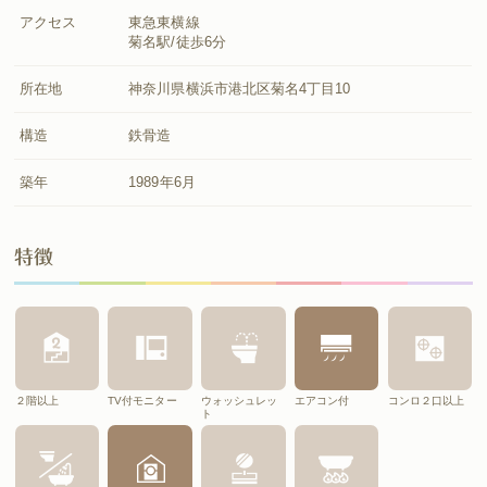
アクセス
東急東横線
菊名駅/徒歩6分
所在地
神奈川県横浜市港北区菊名4丁目10
構造
鉄骨造
築年
1989年6月
特徴
２階以上
TV付モニター
ウォッシュレッ
エアコン付
コンロ２口以上
ト