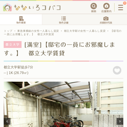
0
トップ
›
東急東横線の女性一人暮らし賃貸
›
都立大学駅の女性一人暮らし賃貸
›
【邸宅の
一員にお邪魔します。】 都立大学賃貸
[満室]【邸宅の一員にお邪魔しま
都立大学
す。】 都立大学賃貸
都立大学駅徒歩7分
-- | 1K (26.79㎡)