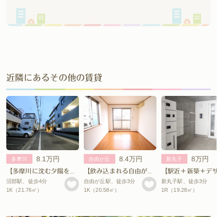
近隣にあるその他の賃貸
8.1万円
8.4万円
8万円
多摩川
自由が丘
新丸子
【多摩川に沈む夕陽を眺めながら。】
【飲み込まれる自由が丘魅力。】
沼部駅、徒歩4分
自由が丘駅、徒歩3分
新丸子駅、徒歩3分
1K（21.76㎡）
1K（20.58㎡）
1R（19.28㎡）