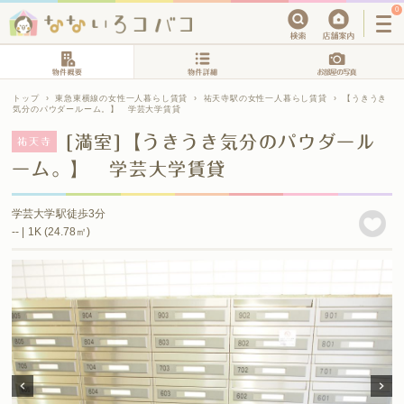
0
トップ
›
東急東横線の女性一人暮らし賃貸
›
祐天寺駅の女性一人暮らし賃貸
›
【うきうき
気分のパウダールーム。】 学芸大学賃貸
[満室]【うきうき気分のパウダール
祐天寺
ーム。】 学芸大学賃貸
学芸大学駅徒歩3分
-- | 1K (24.78㎡)