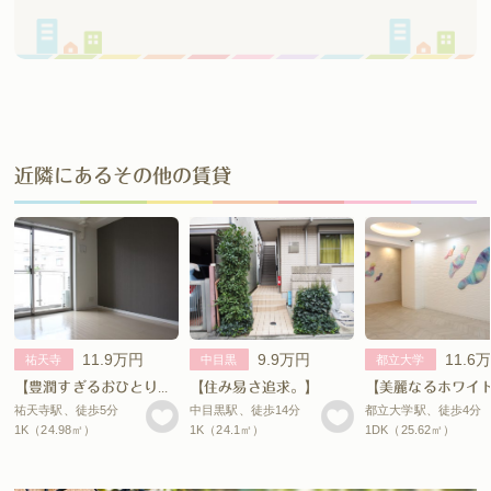
近隣にあるその他の賃貸
11.9万円
9.9万円
11.6
祐天寺
中目黒
都立大学
【豊潤すぎるおひとりさま暮らし。】
【住み易さ追求。】
祐天寺駅、徒歩5分
中目黒駅、徒歩14分
都立大学駅、徒歩4分
1K（24.98㎡）
1K（24.1㎡）
1DK（25.62㎡）