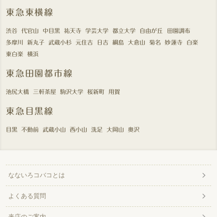
東急東横線
渋谷
代官山
中目黒
祐天寺
学芸大学
都立大学
自由が丘
田園調布
多摩川
新丸子
武蔵小杉
元住吉
日吉
綱島
大倉山
菊名
妙蓮寺
白楽
東白楽
横浜
東急田園都市線
池尻大橋
三軒茶屋
駒沢大学
桜新町
用賀
東急目黒線
目黒
不動前
武蔵小山
西小山
洗足
大岡山
奥沢
なないろコバコとは
よくある質問
来店のご案内