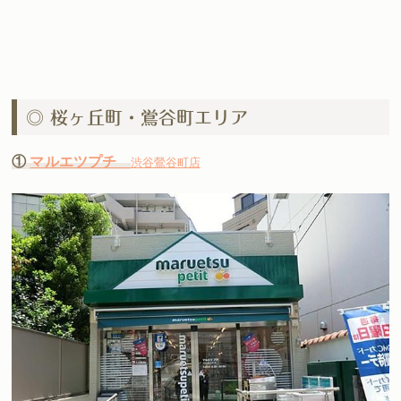
◎ 桜ヶ丘町・鴬谷町エリア
①
マルエツプチ
渋谷鶯谷町店