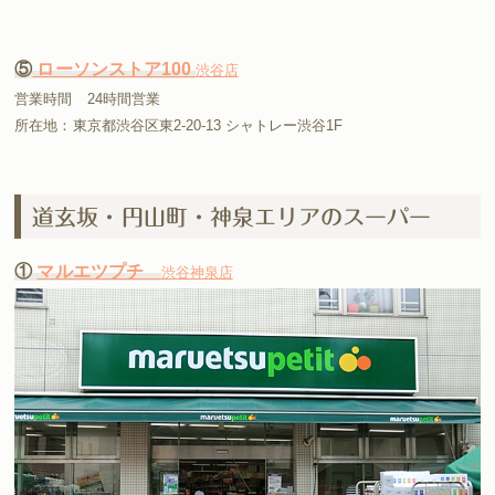
⑤
ローソンストア100
渋谷店
営業時間 24時間営業
所在地：東京都渋谷区東2-20-13 シャトレー渋谷1F
道玄坂・円山町・神泉エリアのスーパー
①
マルエツプチ
渋谷神泉店