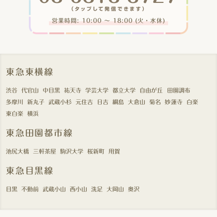
営業時間: 10:00 〜 18:00 (火・水休)
東急東横線
渋谷
代官山
中目黒
祐天寺
学芸大学
都立大学
自由が丘
田園調布
多摩川
新丸子
武蔵小杉
元住吉
日吉
綱島
大倉山
菊名
妙蓮寺
白楽
東白楽
横浜
東急田園都市線
池尻大橋
三軒茶屋
駒沢大学
桜新町
用賀
東急目黒線
目黒
不動前
武蔵小山
西小山
洗足
大岡山
奥沢