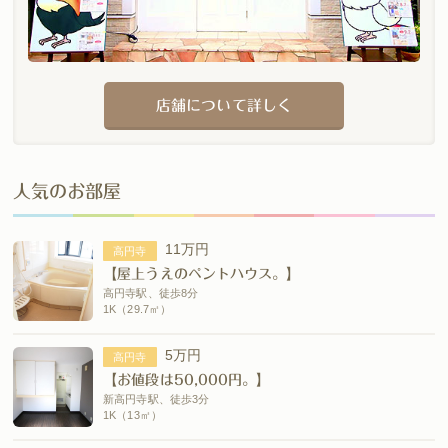
店舗について詳しく
人気のお部屋
11万円
高円寺
【屋上うえのペントハウス。】
高円寺駅、徒歩8分
1K（29.7㎡）
5万円
高円寺
【お値段は50,000円。】
新高円寺駅、徒歩3分
1K（13㎡）