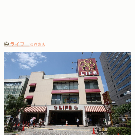
④
ライフ
渋谷東店