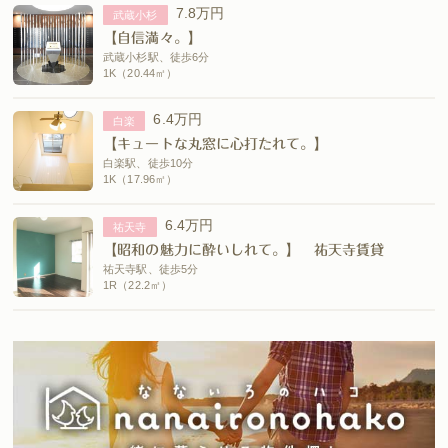
7.8万円
武蔵小杉
【自信満々。】
武蔵小杉駅、徒歩6分
1K（20.44㎡）
6.4万円
白楽
【キュートな丸窓に心打たれて。】
白楽駅、徒歩10分
1K（17.96㎡）
6.4万円
祐天寺
【昭和の魅力に酔いしれて。】 祐天寺賃貸
祐天寺駅、徒歩5分
1R（22.2㎡）