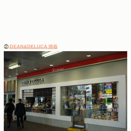
②
DEAN&DELUCA 渋谷